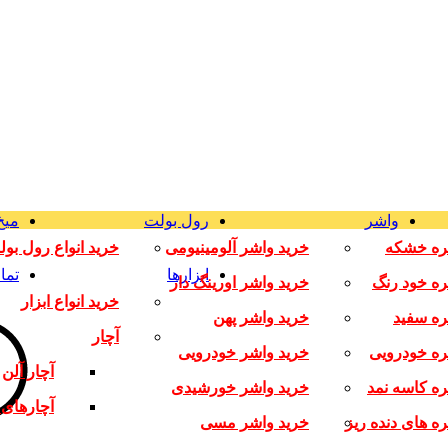
واشر
رول بولت
میخ
ره خشکه
خرید واشر آلومینیومی
خرید انواع رول بو
ابزارها
تما
ره خود رنگ
خرید واشر اورینگ دار
خرید انواع ابزار
ره سفید
خرید واشر پهن
آچار
ره خودرویی
خرید واشر خودرویی
آچار آلن
ره کاسه نمد
خرید واشر خورشیدی
آچارهای 
ه های دنده ریز
خرید واشر مسی