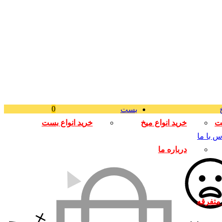
0
بست
لت
خرید انواع میخ
خرید انواع بست
س با ما
درباره ما
متفرقه