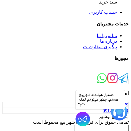
سبد خرید
حساب کاربری
خدمات مشتریان
تماس با ما
درباره ما
پیگیری سفارشات
مجوزها
اطلاعات تماس
01152330179
09126853044
مازندران نوشهر
تمامی حقوق برای فروشگاه شهر پیچ محفوط است