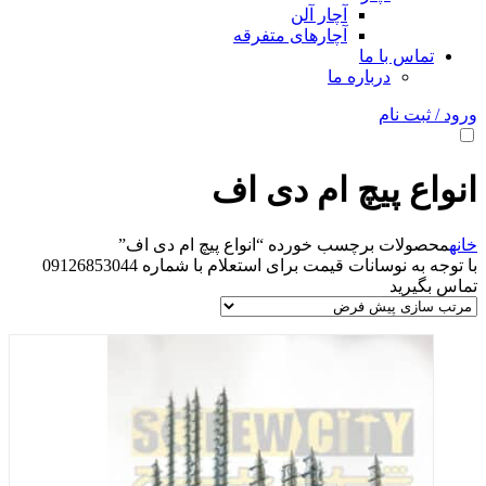
آچار آلن
آچارهای متفرقه
تماس با ما
درباره ما
ورود / ثبت نام
انواع پیچ ام دی اف
خانه
محصولات برچسب خورده “انواع پیچ ام دی اف”
با توجه به نوسانات قیمت برای استعلام با شماره 09126853044
تماس بگیرید