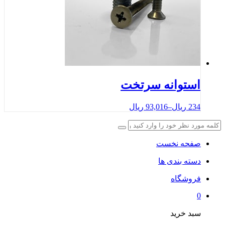
استوانه سرتخت
234
ریال
–
93,016
ریال
صفحه نخست
دسته بندی ها
فروشگاه
0
سبد خرید