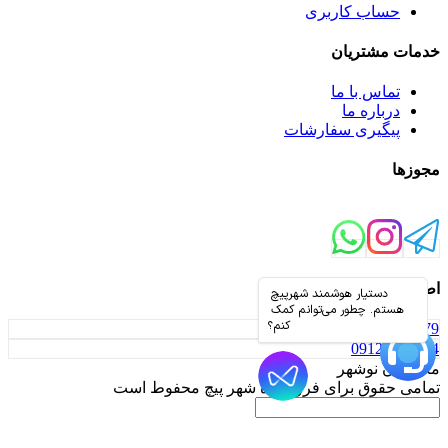
حساب کاربری
خدمات مشتریان
تماس با ما
درباره ما
پیگیری سفارشات
مجوزها
اطلاعات تماس
01152330179
09126853044
مازندران نوشهر
تمامی حقوق برای فروشگاه شهر پیچ محفوط است