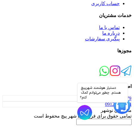
حساب کاربری
خدمات مشتریان
تماس با ما
درباره ما
پیگیری سفارشات
مجوزها
اطلاعات تماس
01152330179
09126853044
مازندران نوشهر
تمامی حقوق برای فروشگاه شهر پیچ محفوط است