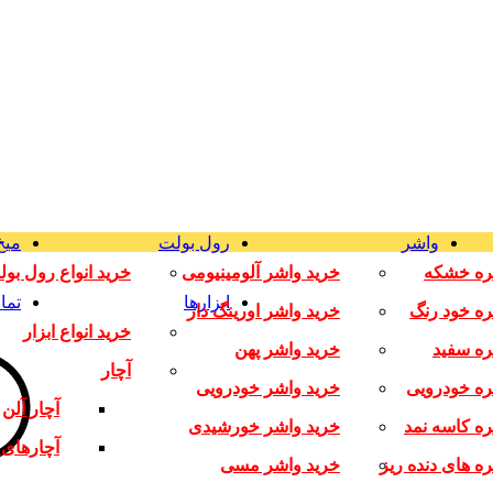
واشر
رول بولت
میخ
ره خشکه
خرید واشر آلومینیومی
خرید انواع رول بو
ابزارها
تما
ره خود رنگ
خرید واشر اورینگ دار
خرید انواع ابزار
ره سفید
خرید واشر پهن
آچار
ره خودرویی
خرید واشر خودرویی
آچار آلن
ره کاسه نمد
خرید واشر خورشیدی
آچارهای 
ه های دنده ریز
خرید واشر مسی