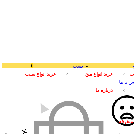
0
بست
لت
خرید انواع میخ
خرید انواع بست
س با ما
درباره ما
متفرقه