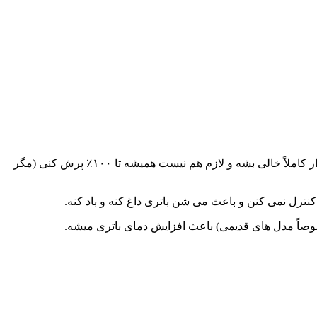
بهترین حالت برای باتری‌ های لیتیوم-یون اینه که شارژشون بین ۲۰٪ تا ۸۰٪ بمونه. یعنی نذار کاملاً خالی بشه و لازم هم نیست همیشه تا ۱۰۰٪ پرش کنی (مگر
رل نمی‌ کنن و باعث می‌ شن باتری داغ کنه و باد کنه.
صاً مدل‌ های قدیمی) باعث افزایش دمای باتری میشه.