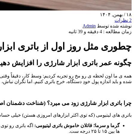
۱۸
/ بهمن, ۱۴۰۴
2
نظرات
نوشته شده توسط
Admin
زمان مطالعه : 4 دقیقه و 39 ثانیه
چطوری مثل روز اول از باتری ابزا
چگونه
عمر
باتری
ابزار
شارژی
را
افزایش
دهی
همه‌ ی ما اون لحظه‌ ی رو مخ رو تجربه کردیم: وسط کار، دقیقاً وقتی 
شده و باید اندازه پول خودِ دستگاه، خرج باتری کنیم. اما نگران نباش، ب
چرا باتری ابزار شارژی زود می‌ میرد؟ (شناخت دشمنان اص
باتری‌ های لیتیومی (که توی اکثر ابزارهای امروزی هستن) خیلی حس
گرما و سرما؛ قاتلان خاموش باتری لیتیومی:
اگه باتری رو توی 
ها بین ۱۵ تا ۲۵ درجه‌ ست.